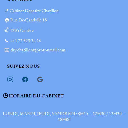
📍 Cabinet Dentaire Chatillon
🏠 Rue De-Candolle 18
📫 1205 Genève
📞 +41 22 329 36 16
✉️ dry.chatillon@protonmail.com
SUIVEZ NOUS
🕒 HORAIRE DU CABINET
LUNDI, MARDI, JEUDI, VENDREDI : 8H15 – 12H30 / 13H30 –
18H00