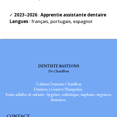
✓
2023–2026
:
Apprentie assistante dentaire
Langues
: français, portugais, espagnol
DENTISTE BASTIONS
Dr Chatillon
Cabinet Dentaire Chatillon
Dentiste à Genève Plainpalais.
Soins adultes & enfants : hygiène, esthétique, implants, urgences
dentaires.
CONTACT